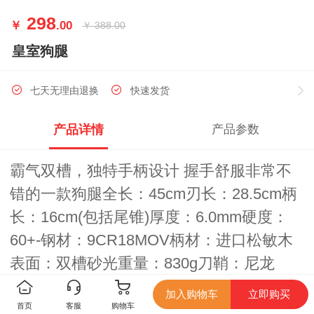
298
￥
.00
￥
388.00
皇室狗腿
七天无理由退换
快速发货
产品详情
产品参数
霸气双槽，独特手柄设计 握手舒服非常不
错的一款狗腿全长：45cm刃长：28.5cm柄
长：16cm(包括尾锥)厚度：6.0mm硬度：
60+-钢材：9CR18MOV柄材：进口松敏木
表面：双槽砂光重量：830g刀鞘：尼龙
+ABS鞘，皮革+鞘尖部 锌铝合金廓尔喀刀
加入购物车
立即购买
（又称尼泊尔军刀）
首页
客服
购物车