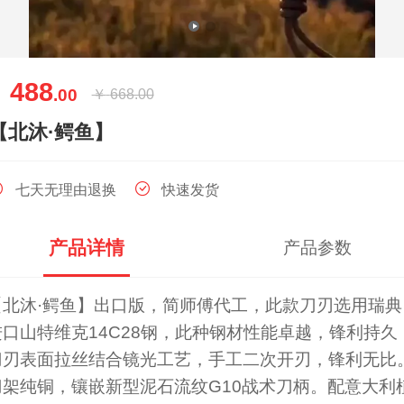
488
￥
.00
￥
668.00
【北沐·鳄鱼】
七天无理由退换
快速发货
产品详情
产品参数
【北沐·鳄鱼】出口版，简师傅代工，此款刀刃选用瑞典
进口山特维克14C28钢，此种钢材性能卓越，锋利持久
刀刃表面拉丝结合镜光工艺，手工二次开刃，锋利无比
刀架纯铜，镶嵌新型泥石流纹G10战术刀柄。配意大利