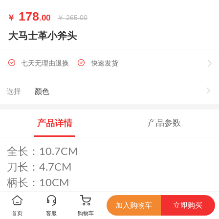
178
￥
.00
￥
265.00
大马士革小斧头
七天无理由退换
快速发货
选择
颜色
产品详情
产品参数
全长：10.7CM
刀长：4.7CM
柄长：10CM
刃厚：5MM
加入购物车
立即购买
刃材：大马士革钢
首页
客服
购物车