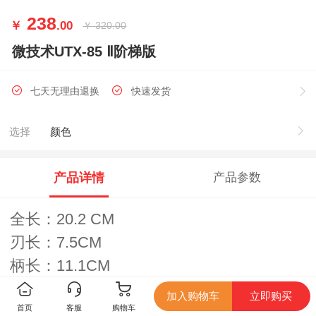
238
￥
.00
￥
320.00
微技术UTX-85 Ⅱ阶梯版
七天无理由退换
快速发货
选择
颜色
产品详情
产品参数
全长：20.2 CM
刃长：7.5CM
柄长：11.1CM
刃宽：1.6CM
加入购物车
立即购买
首页
客服
购物车
刃厚：0.3 CM