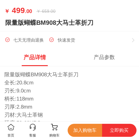
499
￥
.00
￥
659.00
限量版蝴蝶BM908大马士革折刀
七天无理由退换
快速发货
产品详情
产品参数
限量版蝴蝶BM908大马士革折刀
全长:20.8cm
刃长:9.0cm
柄长:118mm
刃厚:2.8mm
刃材:大马士革钢
硬度:59-60HRC
加入购物车
立即购买
柄材:碳纤维+410不锈钢内衬
首页
客服
购物车