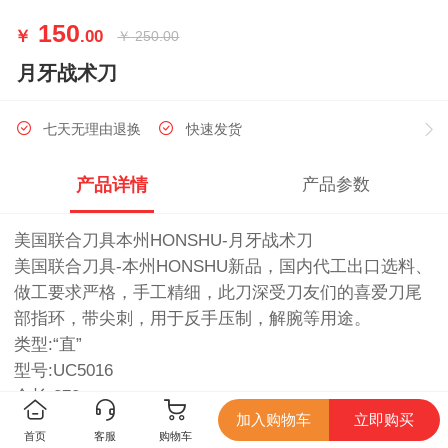
150
￥
.00
￥
250.00
月牙战术刀
七天无理由退换
快速发货
产品详情
产品参数
美国联合刀具本州HONSHU-月牙战术刀
美国联合刀具-本州HONSHU新品，国内代工出口选料、
做工要求严格，手工精细，此刀深受刀友们的喜爱刀尾
部指环，带尖刺，用于反手压制，解腕等用途。
类型:“直”
型号:UC5016
全长:270mm
加入购物车
立即购买
刃长:130mm
首页
客服
购物车