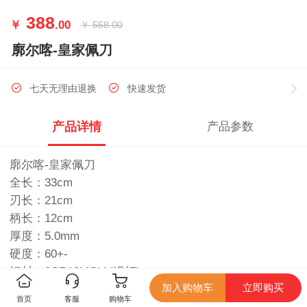
388
￥
.00
￥
568.00
廓尔喀-皇家佩刀
七天无理由退换
快速发货
产品详情
产品参数
廓尔喀-皇家佩刀
全长：33cm
刃长：21cm
柄长：12cm
厚度：5.0mm
硬度：60+-
钢材：9CR18MOV (锻打)
加入购物车
立即购买
柄材：黑檀木表面：超镜光（一体龙骨）
首页
客服
购物车