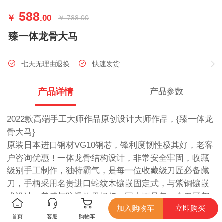
588
￥
.00
￥
788.00
臻一体龙骨大马
七天无理由退换
快速发货
产品详情
产品参数
2022款高端手工大师作品原创设计大师作品，{臻一体龙
骨大马}
原装日本进口钢材VG10钢芯，锋利度韧性极其好，老客
户咨询优惠！一体龙骨结构设计，非常安全牢固，收藏
级别手工制作，独特霸气，是每一位收藏级刀匠必备藏
刀，手柄采用名贵进口蛇纹木镶嵌固定式，与紫铜镶嵌
式设计，美感与防滑效果极好，国内不是每一个刀匠都
加入购物车
立即购买
能设计与手工制作出如此漂亮的收藏刀！皮套搭配意大
首页
客服
购物车