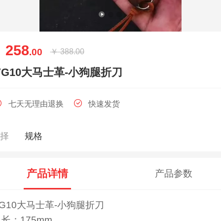
258
￥
.00
￥
388.00
VG10大马士革-小狗腿折刀
七天无理由退换
快速发货
选择
规格
产品详情
产品参数
VG10大马士革-小狗腿折刀
长：175mm