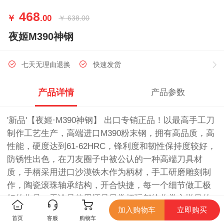
468
￥
.00
￥
638.00
夜姬M390神钢
七天无理由退换
快速发货
产品详情
产品参数
'新品'【夜姬·M390神钢】 出口专销正品！以最高手工刀
制作工艺生产，高端进口M390粉末钢，拥有高品质，高
性能，硬度达到61-62HRC，锋利度和韧性保持度较好，
防锈性出色，在刀友圈子中被公认的一种高端刀具材
质，手柄采用进口沙漠铁木作为柄材，手工研磨雕刻制
作，陶瓷滚珠轴承结构，开合快捷，每一个细节做工极
好的作品，无论是使用还是日常把玩都给你赏心悦目的
加入购物车
立即购买
感觉，皮套意大利进口植鞣皮，纯手工雕花着色，复古
首页
客服
购物车