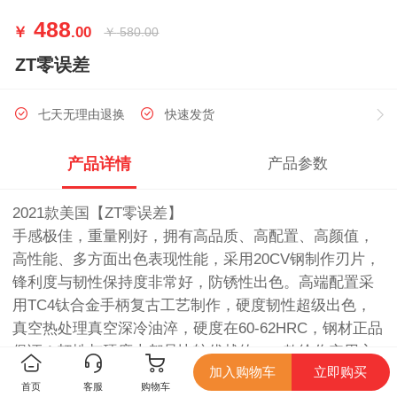
488
￥
.00
￥
580.00
ZT零误差
七天无理由退换
快速发货
产品详情
产品参数
2021款美国【ZT零误差】
手感极佳，重量刚好，拥有高品质、高配置、高颜值，
高性能、多方面出色表现性能，采用20CV钢制作刃片，
锋利度与韧性保持度非常好，防锈性出色。高端配置采
用TC4钛合金手柄复古工艺制作，硬度韧性超级出色，
真空热处理真空深冷油淬，硬度在60-62HRC，钢材正品
保证！韧性与硬度上都是比较优越的，一款给你实用方
加入购物车
立即购买
便携带的快开轴承折刀
首页
客服
购物车