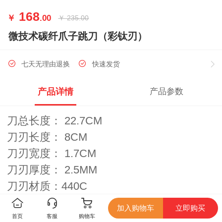
168
￥
.00
￥
235.00
微技术碳纤爪子跳刀（彩钛刃）
七天无理由退换
快速发货
产品详情
产品参数
刀总长度： 22.7CM
刀刃长度： 8CM
刀刃宽度： 1.7CM
刀刃厚度： 2.5MM
刀刃材质：440C
手柄长度： 14.7CM
加入购物车
立即购买
手柄材质：锌合金镶嵌炭纤维贴片
首页
客服
购物车